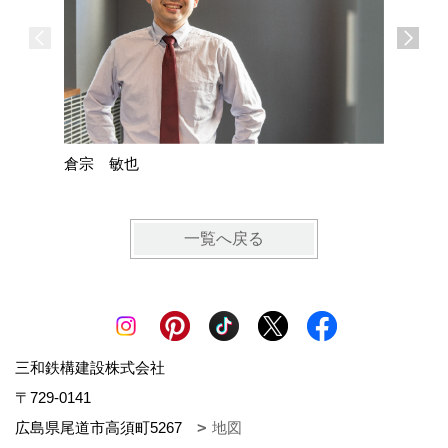
松本 
倉宗 敏也
一覧へ戻る
三和鉄構建設株式会社
〒729-0141
広島県尾道市高須町5267
地図