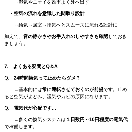
→湿気やニオイを効率よく外へ出す
・
空気の流れを意識した間取り設計
→給気→居室→排気へとスムーズに流れる設計に
加えて、
音の静かさやお手入れのしやすさも確認
しておき
ましょう。
7. よくある疑問とQ＆A
Q.
24時間換気って止めたらダメ？
→基本的には
常に運転させておくのが前提
です。止め
ると空気がよどみ、湿気やカビの原因になります。
Q.
電気代が心配です…
→多くの換気システムは
１日数円～10円程度の電気代
で稼働します。