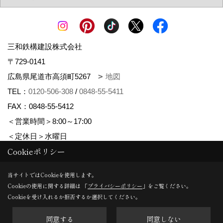
三和鉄構建設株式会社
〒729-0141
広島県尾道市高須町5267
地図
TEL：
0120-506-308
/
0848-55-5411
FAX：0848-55-5412
＜営業時間＞8:00～17:00
＜定休日＞水曜日
Cookieポリシー
Copyright (c) さんわの家. All Rights Reserved.
当サイトではCookieを使用します。
Cookieの使用に関する詳細は 「
プライバシーポリシー
」をご覧ください。
Produced by
ゴデスクリエイト
Cookieを受け入れるか拒否するか選択してください。
同意する
同意しない