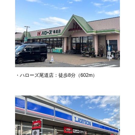
・ハローズ尾道店：徒歩8分（602m）