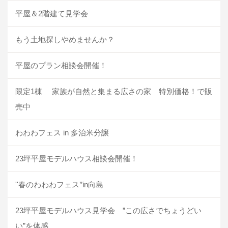
平屋＆2階建て見学会
もう土地探しやめませんか？
平屋のプラン相談会開催！
限定1棟 家族が自然と集まる広さの家 特別価格！で販
売中
わわわフェス in 多治米分譲
23坪平屋モデルハウス相談会開催！
''春のわわわフェス’’in向島
23坪平屋モデルハウス見学会 ”この広さでちょうどい
い”を体感