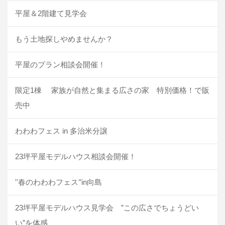
平屋＆2階建て見学会
もう土地探しやめませんか？
平屋のプラン相談会開催！
限定1棟 家族が自然と集まる広さの家 特別価格！で販
売中
わわわフェス in 多治米分譲
23坪平屋モデルハウス相談会開催！
''春のわわわフェス’’in向島
23坪平屋モデルハウス見学会 ”この広さでちょうどい
い”を体感