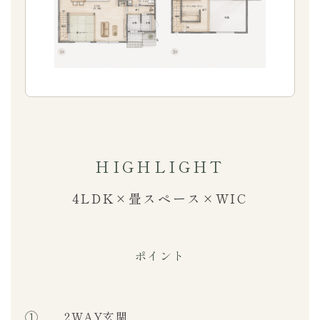
HIGHLIGHT
4LDK×畳スペース×WIC
ポイント
①
2WAY玄関