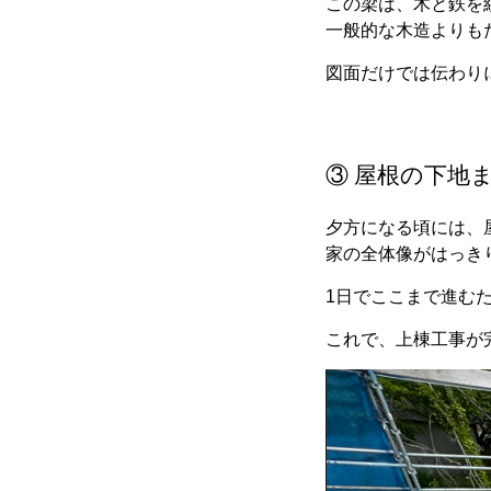
この梁は、木と鉄を
一般的な木造よりも
図面だけでは伝わり
③ 屋根の下地
夕方になる頃には、
家の全体像がはっき
1日でここまで進む
これで、上棟工事が