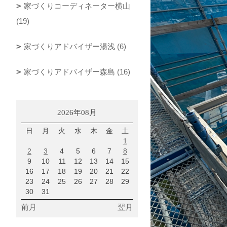
家づくりコーディネーター横山
(19)
家づくりアドバイザー湯浅 (6)
家づくりアドバイザー森島 (16)
2026年08月
日
月
火
水
木
金
土
1
2
3
4
5
6
7
8
9
10
11
12
13
14
15
16
17
18
19
20
21
22
23
24
25
26
27
28
29
30
31
前月
翌月