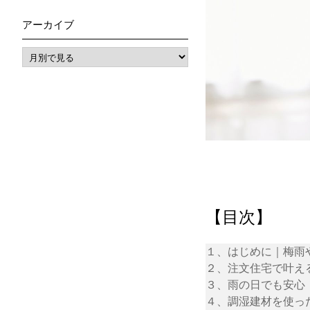
アーカイブ
【目次】
１、はじめに｜梅雨
２、注文住宅で叶え
３、雨の日でも安心
４、調湿建材を使っ