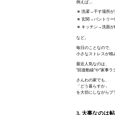
例えば
…
洗濯
→
干す場所が
玄関
→
パントリー
キッチン
→
洗面が
など。
毎日のことなので、
小さなストレスが積
最近人気なのは、
“
回遊動線
”
や
“
家事ラ
さんわの家でも、
「どう暮らすか」
を大切にしながらプ
3.
大事なのは帖