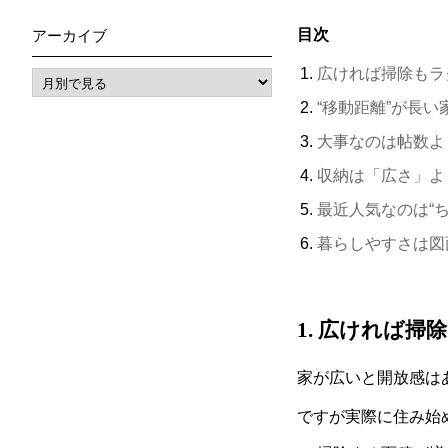
目次
アーカイブ
広ければ掃除もラ
“
移動距離
”
が長い
大事なのは帖数よ
収納は「広さ」よ
最近人気なのは
“
暮らしやすさは図
1.
広ければ掃除
家が広いと開放感は
ですが実際に住み始