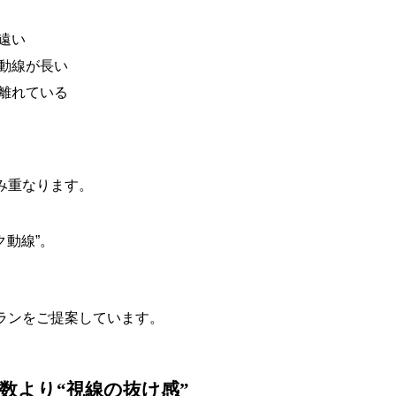
遠い
動線が長い
離れている
み重なります。
ク動線
”
。
ランをご提案しています
。
数より
“
視線の抜け感
”