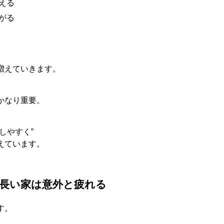
える
がる
増えていきます。
、
かなり重要。
しやすく
”
えています
。
長い家は意外と疲れる
す。