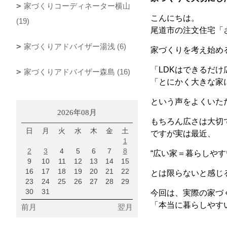
家づくりコーディネーター横山
こんにちは。
(19)
尾道市の注文住宅「
家づくりアドバイザー湯浅 (6)
家づくりを考え始め
「
LDK
はできるだけ
家づくりアドバイザー森島 (16)
「とにかく大きな家
という声をよくいた
2026年08月
もちろん広さは大切
日
月
火
水
木
金
土
ですが実は最近、
1
2
3
4
5
6
7
8
“
広い家＝暮らしやす
9
10
11
12
13
14
15
16
17
18
19
20
21
22
とは限らないと感じ
23
24
25
26
27
28
29
30
31
今回は、実際の家づ
「本当に暮らしやす
前月
翌月