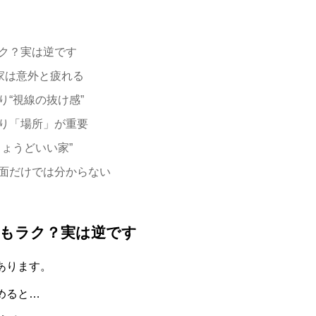
ク？実は逆です
家は意外と疲れる
り
“
視線の抜け感
”
り「場所」が重要
ちょうどいい家
”
面だけでは分からない
もラク？実は逆です
あります。
めると
…