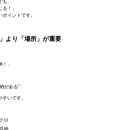
でも、
じる！」
いポイントです。
」より「場所」が重要
納！」
納がある
”
やすいです。
クロ
収納