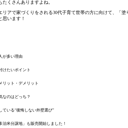
もたくさんありますよね。
エリアで家づくりをされる
30
代子育て世帯の方に向けて、「塗
と思います！
人が多い理由
付けたいポイント
メリット・デメリット
気なのはどっち？
している
“
後悔しない外壁選び
”
多治米分譲地」も販売開始しました！