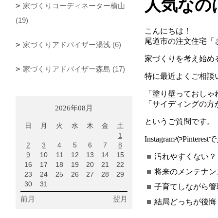
人気なの
家づくりコーディネーター横山
(19)
こんにちは！
尾道市の注文住宅「
家づくりアドバイザー湯浅 (6)
家づくりを考え始め
家づくりアドバイザー森島 (17)
特に最近よくご相談
「塗り壁っておしゃ
「サイディングの方
2026年08月
というご質問です。
日
月
火
水
木
金
土
1
Instagram
や
Pinterest
で
2
3
4
5
6
7
8
9
10
11
12
13
14
15
汚れやすくない？
16
17
18
19
20
21
22
将来のメンテナン
23
24
25
26
27
28
29
30
31
子育てしながら管
前月
翌月
結局どっちが後悔