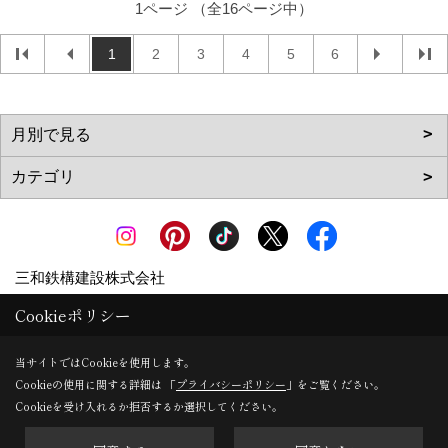
1ページ （全16ページ中）
1
2
3
4
5
6
三和鉄構建設株式会社
〒729-0141
Cookieポリシー
広島県尾道市高須町5267
地図
当サイトではCookieを使用します。
TEL：
0120-506-308
/
0848-55-5411
Cookieの使用に関する詳細は 「
プライバシーポリシー
」をご覧ください。
FAX：0848-55-5412
Cookieを受け入れるか拒否するか選択してください。
＜営業時間＞8:00～17:00