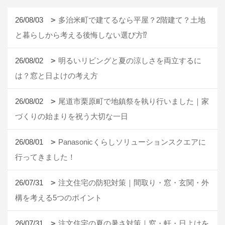
26/08/03
多治米町で建てるなら平屋？2階建て？土地
と暮らしから考える後悔しない選び方⁉
26/08/02
明るいリビングと夏の涼しさを両立するに
は？窓と日よけの考え方
26/08/02
尾道市栗原町で地鎮祭を執り行いました｜家
づくりの始まりを祝う大切な一日
26/08/01
Panasonicくらしソリューションスクエアに
行ってきました！
26/07/31
注文住宅の防犯対策｜間取り・窓・玄関・外
構を考える5つのポイント
26/07/31
注文住宅の夏の暑さ対策｜窓・軒・日よけを