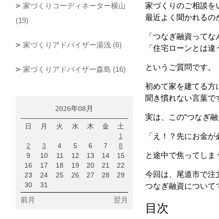
家づくりコーディネーター横山
家づくりのご相談を
最近よく聞かれるの
(19)
「つなぎ融資ってな
家づくりアドバイザー湯浅 (6)
「住宅ローンとは違
というご質問です。
家づくりアドバイザー森島 (16)
初めて家を建てる方
聞き慣れない言葉で
2026年08月
実は、この“つなぎ
日
月
火
水
木
金
土
1
「え！？先にお金が
2
3
4
5
6
7
8
と途中で焦ってしま
9
10
11
12
13
14
15
16
17
18
19
20
21
22
今回は、尾道市で注
23
24
25
26
27
28
29
30
31
つなぎ融資について
前月
翌月
目次