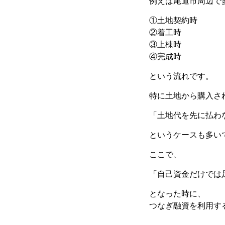
例えば尾道市周辺で
①土地契約時
②着工時
③上棟時
④完成時
という流れです。
特に土地から購入さ
「土地代を先に払わ
というケースも多い
ここで、
「自己資金だけでは
となった時に、
つなぎ融資を利用す