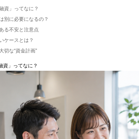
融資」ってなに？
は別に必要になるの？
ある不安と注意点
いケースとは？
大切な“資金計画”
ぎ融資」ってなに？