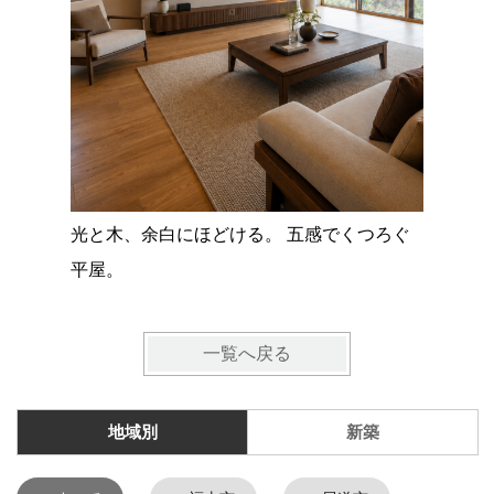
コンパク
単身寮
光と木、余白にほどける。 五感でくつろぐ
平屋。
一覧へ戻る
地域別
新築