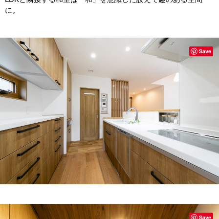
に。
Save
Save