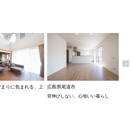
だまりに包まれる、上
広島県尾道市
広島
背伸びしない。心地いい暮らし
フラ
繋が