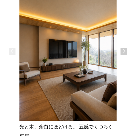
広島県尾
コンパク
単身寮
光と木、余白にほどける。 五感でくつろぐ