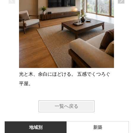
広島県福
“無理で
光と木、余白にほどける。 五感でくつろぐ
平屋。
一覧へ戻る
地域別
新築