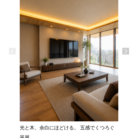
広島県尾
コンパク
単身寮
光と木、余白にほどける。 五感でくつろぐ
平屋。