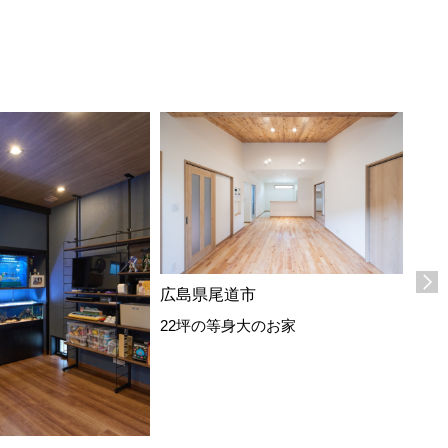
広島県尾道市
広島
22坪の等身大のお家
クロ