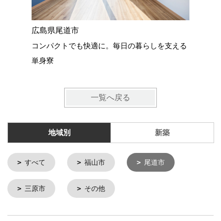
広島県尾道市
広島県尾
コンパクトでも快適に。毎日の暮らしを支える
22坪の
単身寮
一覧へ戻る
地域別
新築
すべて
福山市
尾道市
三原市
その他