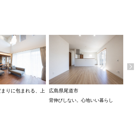
だまりに包まれる、上
広島県尾道市
広島
背伸びしない。心地いい暮らし
フラ
繋が