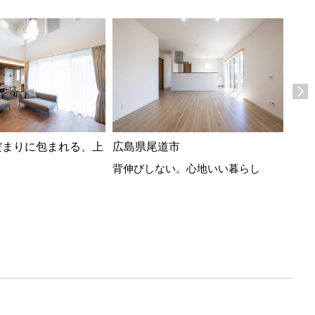
だまりに包まれる、上
広島県尾道市
広島
背伸びしない。心地いい暮らし
フラ
繋が