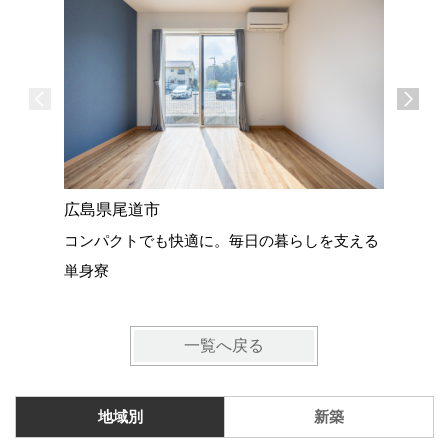
広島県尾道市
広島県尾
コンパクトでも快適に。毎日の暮らしを支える
22坪の
単身寮
一覧へ戻る
地域別
新築