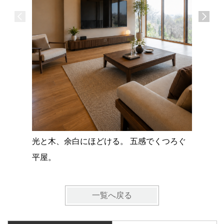
広島県尾
コンパク
単身寮
光と木、余白にほどける。 五感でくつろぐ
平屋。
一覧へ戻る