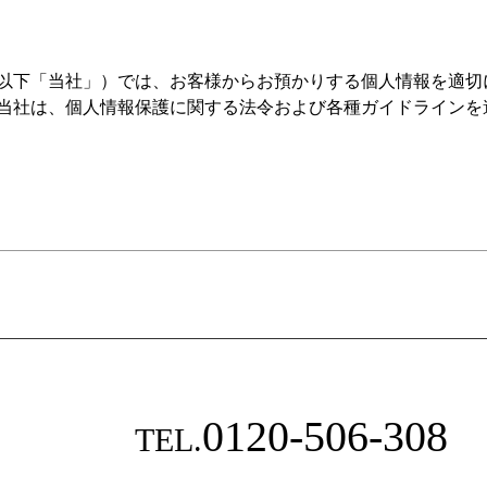
以下「当社」）では、お客様からお預かりする個人情報を適切
当社は、個人情報保護に関する法令および各種ガイドラインを
を取得し、以下の目的の範囲内で利用します。
、見学会・イベント予約対応
工事・アフターサービスの提供
に必要な範囲での利用
譲地情報等のご案内（DM・メール配信など）
0120-506-308
TEL.
調査
信最適化のための Cookie 利用