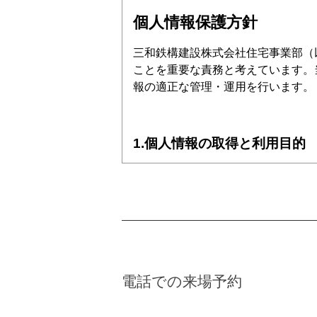
個人情報保護方針
三和鉄構建設株式会社住宅事業部（
ことを重要な責務と考えています。
報の適正な管理・運用を行います。
1.個人情報の取得と利用目的
当社は、適正な手段により個人情報
お問い合わせへの回答、資料送付
住宅建築・リフォーム等の契約・
見積書・契約書作成など業務遂行
各種イベント・キャンペーン・分
電話での来場予約
サービス向上のためのアンケート
ウェブサイトの利用状況分析・広告配